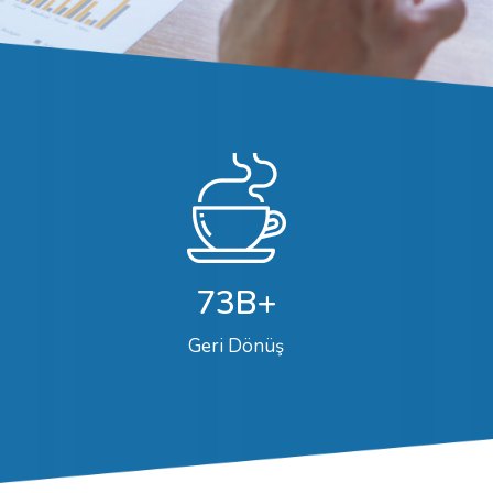
73B+
Geri Dönüş