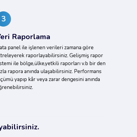
3
eri Raporlama
ata panel ile işlenen verileri zamana göre
iltreleyerek raporlayabilirsiniz. Gelişmiş rapor
stemi ile bölge,ülke,yetkili raporları v.b bir den
azla rapora anında ulaşabilirsiniz. Performans
lçümü yapıp kâr veya zarar dengesini anında
ğrenebilirsiniz.
abilirsiniz.