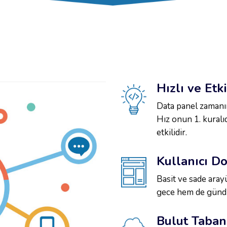
Hızlı ve Etki
Data panel zamanın
Hız onun 1. kuralıd
etkilidir.
Kullanıcı D
Basit ve sade aray
gece hem de gündü
Bulut Taban