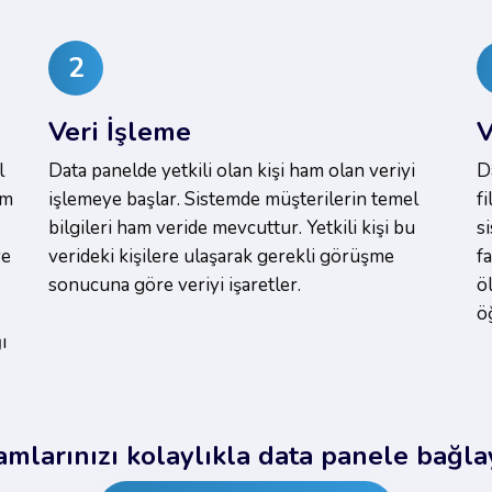
2
Veri İşleme
V
l
Data panelde yetkili olan kişi ham olan veriyi
D
am
işlemeye başlar. Sistemde müşterilerin temel
f
bilgileri ham veride mevcuttur. Yetkili kişi bu
si
ve
verideki kişilere ulaşarak gerekli görüşme
f
sonucuna göre veriyi işaretler.
ö
ö
ı
mlarınızı kolaylıkla data panele bağlay