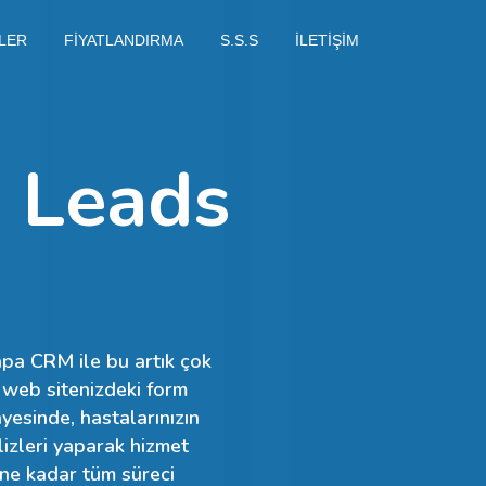
LER
FİYATLANDIRMA
S.S.S
İLETİŞİM
 Leads
apa CRM ile bu artık çok
 web sitenizdeki form
yesinde, hastalarınızın
lizleri yaparak hizmet
ine kadar tüm süreci